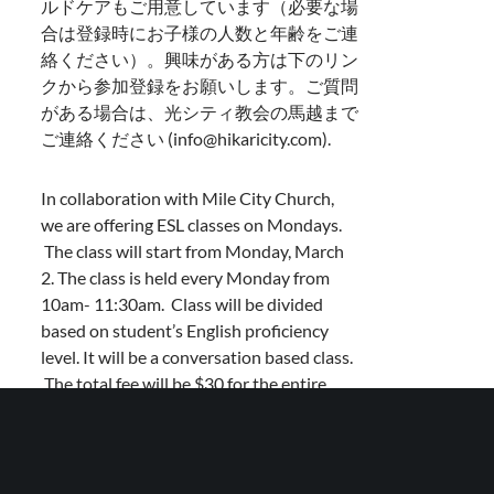
ルドケアもご用意しています（必要な場
合は登録時にお子様の人数と年齢をご連
絡ください）。興味がある方は下のリン
クから参加登録をお願いします。ご質問
がある場合は、光シティ教会の馬越まで
ご連絡ください (info@hikaricity.com).
In collaboration with Mile City Church,
we are offering ESL classes on Mondays.
The class will start from Monday, March
2. The class is held every Monday from
10am- 11:30am. Class will be divided
based on student’s English proficiency
level. It will be a conversation based class.
The total fee will be $30 for the entire
season. We also offer free child care,
please let us know the number and the
age of your children. If interested, please
sign up through the button / link below. If