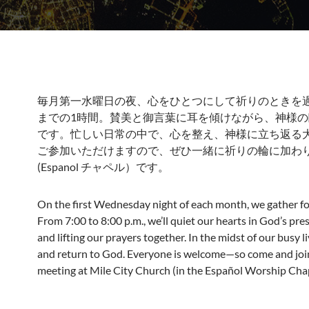
毎月第一水曜日の夜、心をひとつにして祈りのときを過
までの1時間。賛美と御言葉に耳を傾けながら、神様
です。忙しい日常の中で、心を整え、神様に立ち返る
ご参加いただけますので、ぜひ一緒に祈りの輪に加わりましょう！
(Espanol チャペル）です。
On the first Wednesday night of each month, we gather for
From 7:00 to 8:00 p.m., we’ll quiet our hearts in God’s pr
and lifting our prayers together. In the midst of our busy liv
and return to God. Everyone is welcome—so come and join us
meeting at Mile City Church (in the Español Worship Chap