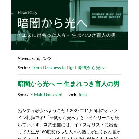
November 6, 2022
Series:
From Darkness to Light (暗闇から光へ)
暗闇から光へ ー 生まれつき盲人の男
Speaker:
Maki Umakoshi
Book:
John
光シティ教会へようこそ！2022年11月6日のオンラ
イン礼拝です!「暗闇から光へ」というシリーズが続
いています。新約聖書には、イエスキリストに出会
って人生が180度変わった人々の話しがたくさん書か
れています。イエスキリストの光に触れらた人はど