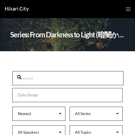
Series: From Darkness to Light (暗闇から光へ)