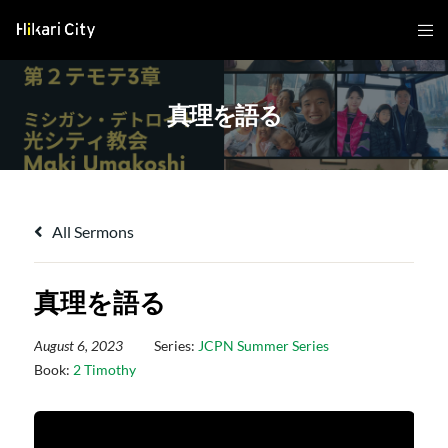
真理を語る
All Sermons
真理を語る
August 6, 2023
Series:
JCPN Summer Series
Book:
2 Timothy