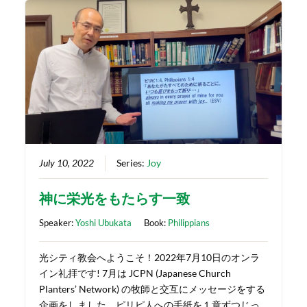
July 10, 2022
Series:
Joy
神に栄光をもたらす一致
Speaker:
Yoshi Ubukata
Book:
Philippians
光シティ教会へようこそ！2022年7月10日のオンラ
イン礼拝です! 7月は JCPN (Japanese Church
Planters’ Network) の牧師と交互にメッセージをする
企画をしました。ピリピ人への手紙を１章ずつじっ