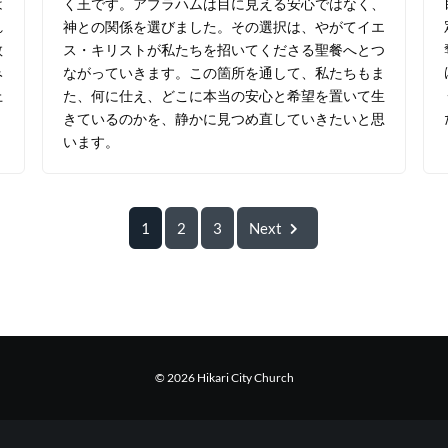
は
く王です。アブラハムは目に見える安心ではなく、
れ
神との関係を選びました。その選択は、やがてイエ
救
ス・キリストが私たちを招いてくださる聖餐へとつ
み
ながっていきます。この箇所を通して、私たちもま
上
た、何に仕え、どこに本当の安心と希望を置いて生
きているのかを、静かに見つめ直していきたいと思
います。
1
2
3
Next
© 2026 Hikari City Church