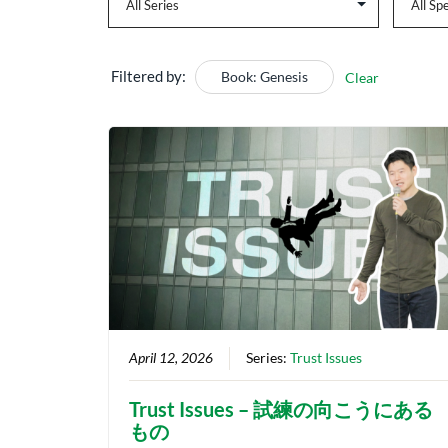
Filtered by:
Book: Genesis
Clear
April 12, 2026
Series:
Trust Issues
Trust Issues – 試練の向こうにある
もの