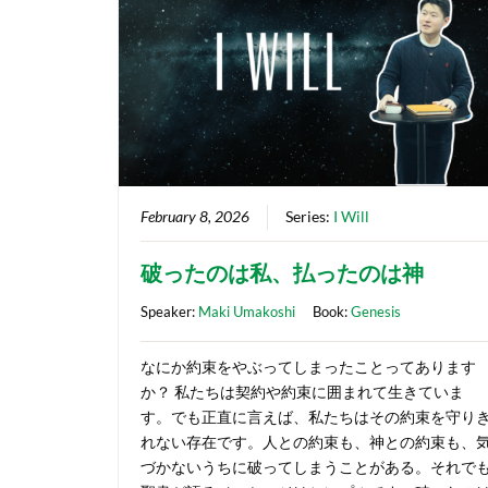
February 8, 2026
Series:
I Will
破ったのは私、払ったのは神
Speaker:
Maki Umakoshi
Book:
Genesis
なにか約束をやぶってしまったことってあります
か？ 私たちは契約や約束に囲まれて生きていま
す。でも正直に言えば、私たちはその約束を守り
れない存在です。人との約束も、神との約束も、
づかないうちに破ってしまうことがある。それで