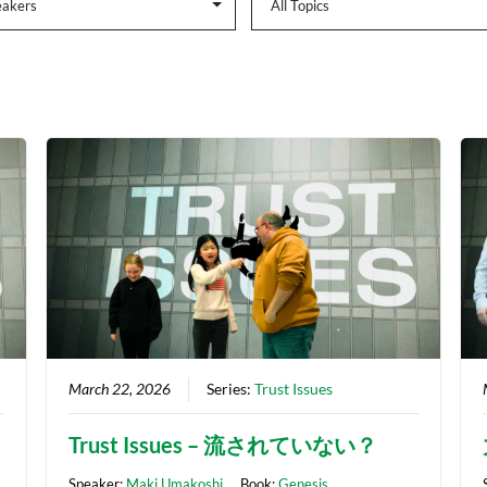
March 22, 2026
Series:
Trust Issues
Trust Issues – 流されていない？
Speaker:
Maki Umakoshi
Book:
Genesis