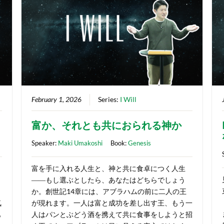
February 1, 2026
Series:
I Will
富か、それとも共におられる神か
Speaker:
Maki Umakoshi
Book:
Genesis
富を手に入れる人生と、神と共に食卓につく人生
――もし選ぶとしたら、あなたはどちらでしょう
き
か。創世記14章には、アブラハムの前に二人の王
気
が現れます。一人は富と成功を差し出す王、もう一
も
人はパンとぶどう酒を携えて共に食事をしようと招