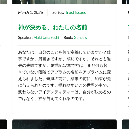
March 1, 2026
Series:
Trust Issues
神が決める、わたしの名前
Speaker:
Maki Umakoshi
Book:
Genesis
？
あなたは、自分のことを何で定義していますか？仕
事ですか、肩書きですか、成功ですか、それとも過
も
去の失敗ですか。創世記17章で神は、まだ何も起
ら
きていない段階でアブラムの名前をアブラハムに変
々
えられました。奇跡の前に、結果の前に、約束が先
て
に与えられたのです。揺れやすいこの世界の中で、
り
変わらないアイデンティティーは、自分が決めるの
も
ではなく、神が与えてくれるのです。