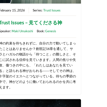
February 15, 2026
Series:
Trust Issues
Trust Issues – 見てくださる神
Speaker:
Maki Umakoshi
Book:
Genesis
神の約束を待ちきれずに、自分の力で動いてしまっ
たことはありませんか？創世記16章を通して、サ
ラとハガルの物語から「待つこと」の難しさと、そ
こに試される信仰を見ていきます。人間の焦りや失
敗、傷つきの中にも、「わたしはあなたを見てい
る」と語られる神がおられる――そしてその神は、
十字架のイエスへとつながっている。待ちの季節の
中で、神がどのように働いておられるのかを共に考
えます。