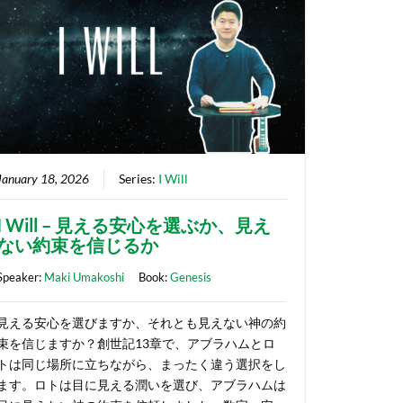
January 18, 2026
Series:
I Will
I Will – 見える安心を選ぶか、見え
ない約束を信じるか
Speaker:
Maki Umakoshi
Book:
Genesis
見える安心を選びますか、それとも見えない神の約
束を信じますか？創世記13章で、アブラハムとロ
トは同じ場所に立ちながら、まったく違う選択をし
ます。ロトは目に見える潤いを選び、アブラハムは