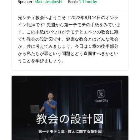
Speaker:
Maki Umakoshi
Book:
1 Timothy
光シティ教会へようこそ！2022年8月14日のオンラ
イン礼拝です! 先週から第一テモテの手紙をみていま
す。この手紙はパウロがテモテとエペソの教会に宛
てた教会の設計図です。健康な教会とはどんな教会
か、共に考えてみましょう。今日は１章の後半部分
から私たちが罪という問題とどう直面すべきかとい
うことを学びましょう。