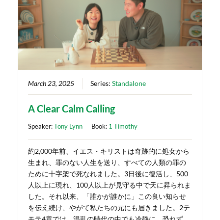
March 23, 2025
Series:
Standalone
A Clear Calm Calling
Speaker:
Tony Lynn
Book:
1 Timothy
約2,000年前、イエス・キリストは奇跡的に処女から
生まれ、罪のない人生を送り、すべての人類の罪の
ために十字架で死なれました。3日後に復活し、500
人以上に現れ、100人以上が見守る中で天に昇られま
した。それ以来、「誰かが誰かに」この良い知らせ
を伝え続け、やがて私たちの元にも届きました。2テ
モテ4章では、混乱の時代の中でも冷静に、恐れず