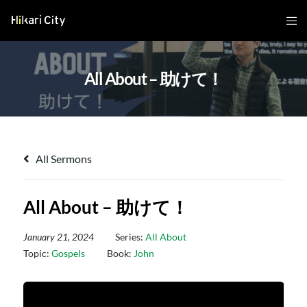
All About – 助けて！
All Sermons
All About – 助けて！
January 21, 2024
Series:
All About
Topic:
Gospels
Book:
John