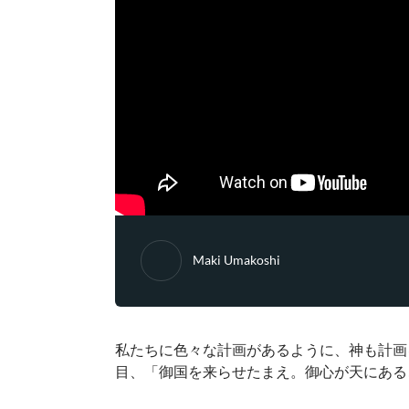
Maki Umakoshi
私たちに色々な計画があるように、神も計画
目、「御国を来らせたまえ。御心が天にある