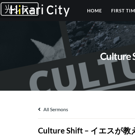
HOME
FIRST TI
Cultu
All Sermons
Culture Shift – イ