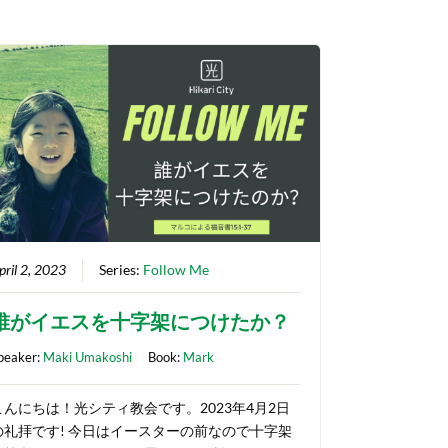
pril 2, 2023
Series:
Follow Me
誰がイエスを十字架につけたか？
peaker:
Maki Umakoshi
Book:
Mark
こんにちは！光シティ教会です。2023年4月2日
の礼拝です! 今日はイースターの前なので十字架