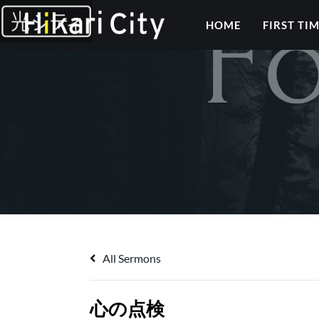
HOME
FIRST TI
All Sermons
心の点検