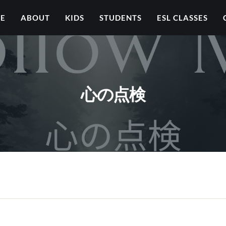
ME
ABOUT
KIDS
STUDENTS
ESL CLASSES
心の点検