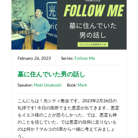
February 26, 2023
Series:
Follow Me
墓に住んでいた男の話し
Speaker:
Maki Umakoshi
Book:
Mark
こんにちは！光シティ教会です。2023年2月26日の
礼拝です! 今日の箇所でまた悪霊が出てきます。悪霊
もイエス様のことが恐ろしかった。では、悪霊も神
のことを信じていた。では悪霊の信仰に足りないも
のは何か？マルコの5章から一緒に考えてみましょ
う。