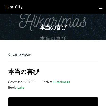
本当の喜び
All Sermons
本当の喜び
December 25, 2022
Series:
Hikarimasu
Book:
Luke