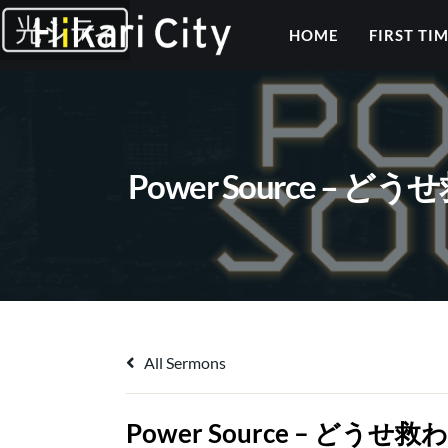
HOME
FIRST TI
Power Source
All Sermons
Power Source –