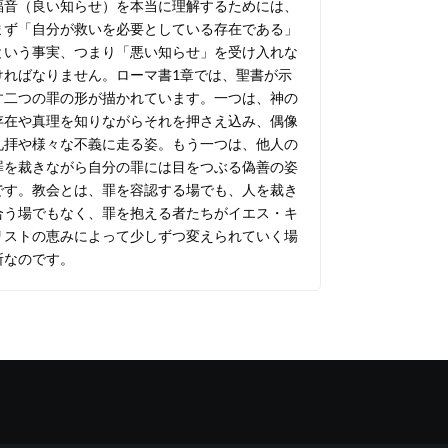
福音（良い知らせ）を本当に理解するためには、
まず「自分が救いを必要としている存在である」
という事実、つまり「悪い知らせ」を受け入れな
ければなりません。ローマ書1章では、聖書が示
す二つの罪の形が描かれています。一つは、神の
存在や真理を知りながらそれを押さえ込み、偶像
礼拝や様々な不義に走る姿。もう一つは、他人の
罪を裁きながら自分の罪には目をつぶる偽善の姿
です。教会とは、罪を容認する場でも、人を裁き
合う場でもなく、罪を抱える者たちがイエス・キ
リストの恵みによって少しずつ変えられていく場
所なのです。