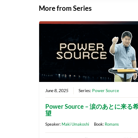
More from Series
June 8, 2025
Series:
Power Source
Power Source – 涙のあとに来る
望
Speaker:
Maki Umakoshi
Book:
Romans