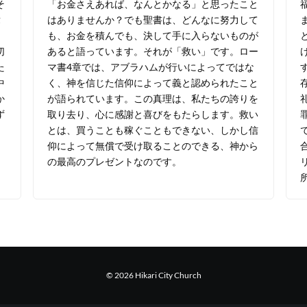
そ
「お金さえあれば、なんとかなる」と思ったこと
章
はありませんか？でも聖書は、どんなに努力して
、
も、お金を積んでも、決して手に入らないものが
切
あると語っています。それが「救い」です。ロー
た
マ書4章では、アブラハムが行いによってではな
中
く、神を信じた信仰によって義と認められたこと
か
が語られています。この真理は、私たちの誇りを
ず
取り去り、心に感謝と喜びをもたらします。救い
とは、買うことも稼ぐこともできない、しかし信
仰によって無償で受け取ることのできる、神から
の最高のプレゼントなのです。
© 2026 Hikari City Church