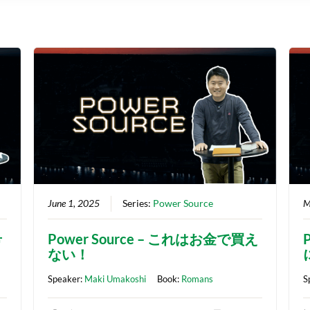
June 1, 2025
Series:
Power Source
M
希
Power Source – これはお金で買え
ない！
Speaker:
Maki Umakoshi
Book:
Romans
S