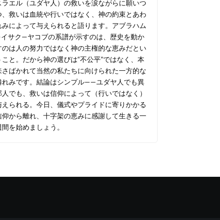
スラエル（ユダヤ人）の救いを涙ながらに願いつ
つ、救いは血統や行いではなく、神の約束とあわ
れみによって与えられると語ります。アブラハム
—イサク—ヤコブの系譜が示すのは、歴史を動か
すのは人の努力ではなく神の主権的な恵みだとい
うこと。だから神の選びは“不公平”ではなく、本
来さばかれて当然の私たちに向けられた一方的な
憐れみです。結論はシンプル——ユダヤ人でも異
邦人でも、救いは信仰によって（行いではなく）
与えられる。今日、儀式やプライドに寄りかかる
信仰から離れ、十字架の恵みに感謝して生きる一
週間を始めましょう。