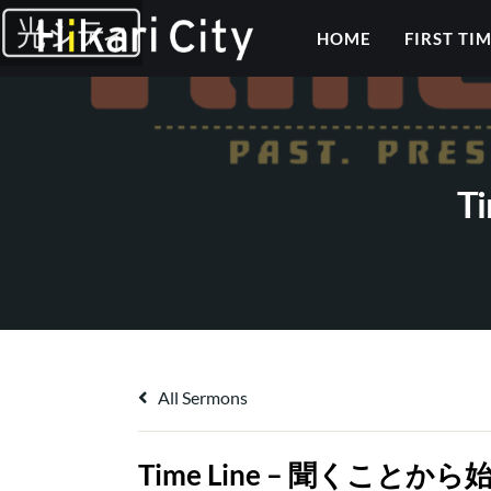
HOME
FIRST TI
T
All Sermons
Time Line – 聞くことか