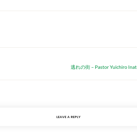
逃れの街 – Pastor Yuichir
LEAVE A REPLY