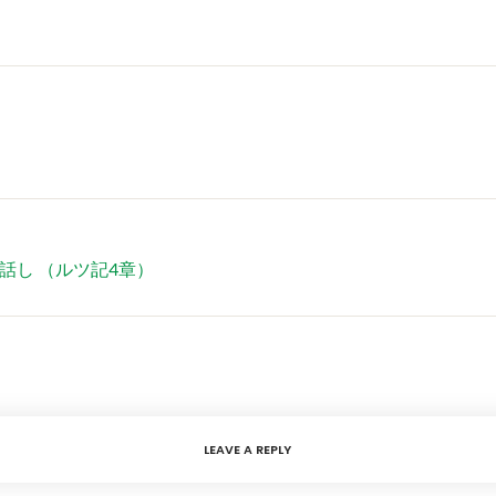
話し （ルツ記4章）
LEAVE A REPLY