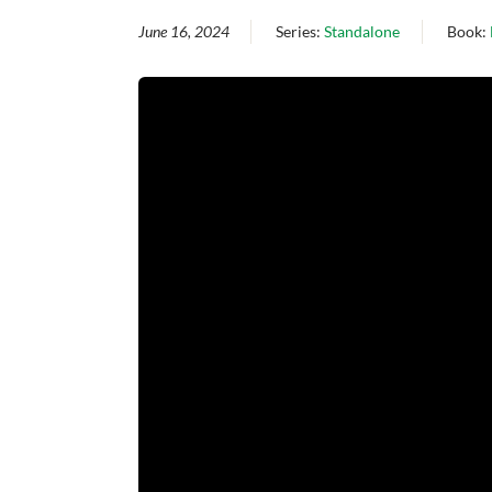
June 16, 2024
Series:
Standalone
Book: