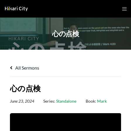
心の点検
All Sermons
心の点検
June 23, 2024
Series:
Standalone
Book:
Mark